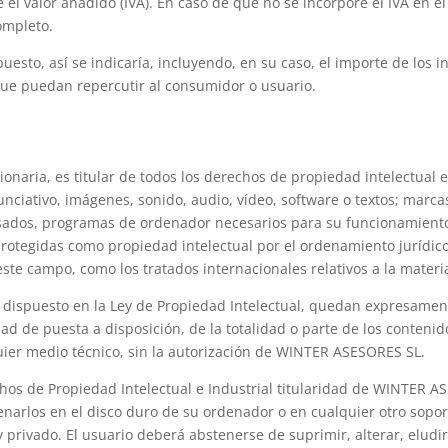
el valor añadido (IVA). En caso de que no se incorpore el IVA en e
completo.
puesto, así se indicaría, incluyendo, en su caso, el importe de lo
s que puedan repercutir al consumidor o usuario.
aria, es titular de todos los derechos de propiedad intelectual e
nciativo, imágenes, sonido, audio, vídeo, software o textos; marca
usados, programas de ordenador necesarios para su funcionamiento,
rotegidas como propiedad intelectual por el ordenamiento jurídico
ste campo, como los tratados internacionales relativos a la materi
o dispuesto en la Ley de Propiedad Intelectual, quedan expresament
ad de puesta a disposición, de la totalidad o parte de los contenid
uier medio técnico, sin la autorización de WINTER ASESORES SL.
hos de Propiedad Intelectual e Industrial titularidad de WINTER AS
cenarlos en el disco duro de su ordenador o en cualquier otro sopor
 privado. El usuario deberá abstenerse de suprimir, alterar, eludi