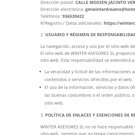
Dirección postal:
CALLE MOSSEN JACINTO VE
Dirección electrónica:
gmwinterdreams@hotma
Teléfonos:
936520422
NºRegistro / Datos adicionales:
https://winter
USUARIO Y RÉGIMEN DE RESPONSABILIDA
La navegación, acceso y uso por el sitio web 
El sitio web de WINTER ASESORES SL proporcion
sitio web. Esta responsabilidad se extenderá a
La veracidad y licitud de las informaciones
contenidos o servicios ofrecidos por el web.
El uso de la información, servicios y datos 
las buenas costumbres o el orden público, 
sitio web.
POLÍTICA DE ENLACES Y EXENCIONES DE 
WINTER ASESORES SL no se hace responsable del
sitio web, siempre que no tenga conocimiento e