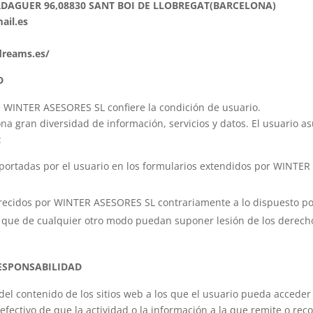
RDAGUER 96,08830 SANT BOI DE LLOBREGAT(BARCELONA)
il.es
dreams.es/
D
de WINTER ASESORES SL confiere la condición de usuario.
a gran diversidad de información, servicios y datos. El usuario a
:
 aportadas por el usuario en los formularios extendidos por WINTER
ofrecidos por WINTER ASESORES SL contrariamente a lo dispuesto por
o que de cualquier otro modo puedan suponer lesión de los derech
RESPONSABILIDAD
 contenido de los sitios web a los que el usuario pueda acceder a
fectivo de que la actividad o la información a la que remite o reco