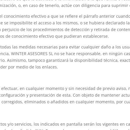
zación, o, en caso de tenerlo, actúe con diligencia para suprimir o
 conocimiento efectivo a que se refiere el párrafo anterior cuan
que se imposibilite el acceso a los mismos, o se hubiera declarado 
in perjuicio de los procedimientos de detección y retirada de co
ios de conocimiento efectivo que pudieran establecerse.
das las medidas necesarias para evitar cualquier daño a los usua
uencia, WINTER ASESORES SL no se hace responsable, en ningún cas
io. Asimismo, tampoco garantizará la disponibilidad técnica, exacti
der por medio de los enlaces.
efectuar, en cualquier momento y sin necesidad de previo aviso, m
configuración y presentación de esta. Con objeto de mantener actu
 corregidos, eliminados o añadidos en cualquier momento, por cu
os y/o servicios, los indicados en pantalla serán los vigentes en 