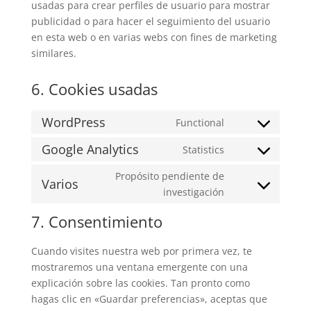
usadas para crear perfiles de usuario para mostrar
publicidad o para hacer el seguimiento del usuario
en esta web o en varias webs con fines de marketing
similares.
6. Cookies usadas
WordPress
Functional
Consent
to
Google Analytics
Statistics
Consent
service
to
Propósito pendiente de
wordpress
Varios
service
Consent
investigación
google-
to
7. Consentimiento
analytics
service
varios
Cuando visites nuestra web por primera vez, te
mostraremos una ventana emergente con una
explicación sobre las cookies. Tan pronto como
hagas clic en «Guardar preferencias», aceptas que