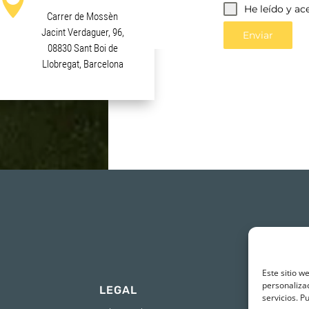

He leído y ac
Carrer de Mossèn
Jacint Verdaguer, 96,
Enviar
08830 Sant Boi de
Llobregat, Barcelona
Este sitio w
personalizac
LEGAL
CONTACT
servicios. P