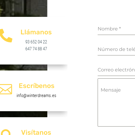
Nombre
*
Llámanos

93 652 04 22
647 74 88 47
Número de tel
Correo electró
Escríbenos

Mensaje
info@winterdreams.es
Visítanos