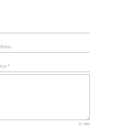
éfono
nico
*
0 / 180