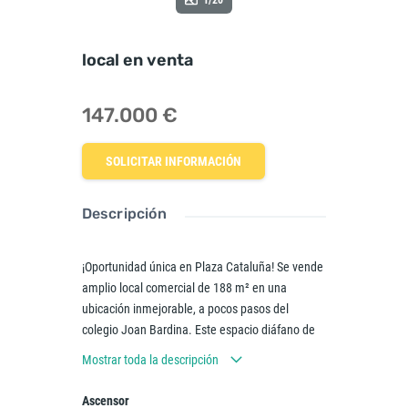
1/20
local en venta
147.000 €
SOLICITAR INFORMACIÓN
Descripción
¡Oportunidad única en Plaza Cataluña! Se vende
amplio local comercial de 188 m² en una
ubicación inmejorable, a pocos pasos del
colegio Joan Bardina. Este espacio diáfano de
175 m² útiles cuenta con una altura de 2,61
Mostrar toda la descripción
metros, lo que lo hace ideal para cualquier tipo
de negocio, desde una tienda hasta una oficina.
Ascensor