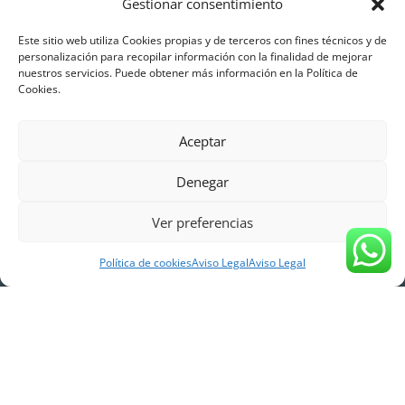
info@winterdreams.es
Gestionar consentimiento
Carrer de Mossèn Jacint Verdaguer, 96, 08830 Sant Boi de
Este sitio web utiliza Cookies propias y de terceros con fines técnicos y de
Llobregat, Barcelona
personalización para recopilar información con la finalidad de mejorar
nuestros servicios. Puede obtener más información en la Política de
Cookies.
Aceptar
Denegar
Ver preferencias
Política de cookies
Aviso Legal
Aviso Legal