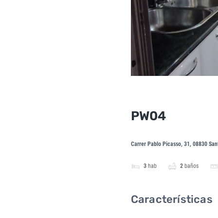
PW04
Carrer Pablo Picasso, 31, 08830 San
3
hab
2
baños
Características