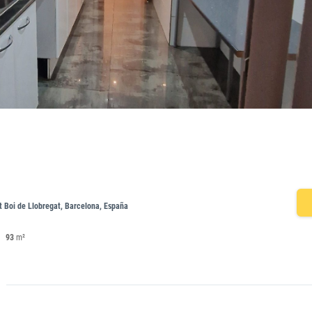
t Boi de Llobregat, Barcelona, España
93
m²