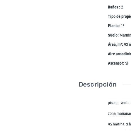
Baños
:
2
Tipo de prop
Planta
:
1ª
Suelo
:
Marmn
Área, m²
:
93
Aire acondic
Ascensor
:
Si
Descripción
piso en venta
zona marianao
95 metros, 3 h