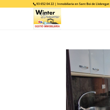
93 652 04 22 | Inmobiliaria en Sant Boi de Llobregat