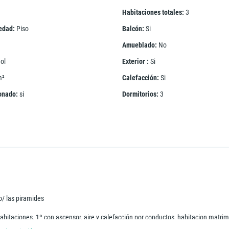
Habitaciones totales
:
3
iedad
:
Piso
Balcón
:
Si
Amueblado
:
No
ol
Exterior
:
Si
m²
Calefacción
:
Si
ionado
:
si
Dormitorios
:
3
/ las piramides
abitaciones, 1º con ascensor, aire y calefacción por conductos, habitacion matri