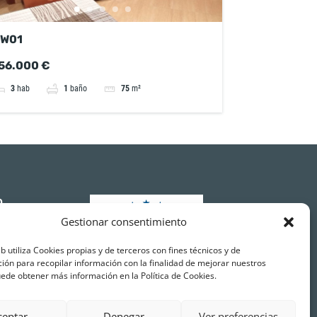
W01
56.000 €
3
hab
1
baño
75
m²
O
Gestionar consentimiento
eb utiliza Cookies propias y de terceros con fines técnicos y de
ams.es
ión para recopilar información con la finalidad de mejorar nuestros
n Jacint
uede obtener más información en la Política de Cookies.
08830 Sant
t, Barcelona
ceptar
Denegar
Ver preferencias