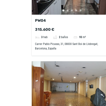
PW04
315.600 €
3
hab
2
baños
93
m²
Carrer Pablo Picasso, 31, 08830 Sant Boi de Llobregat,
Barcelona, España