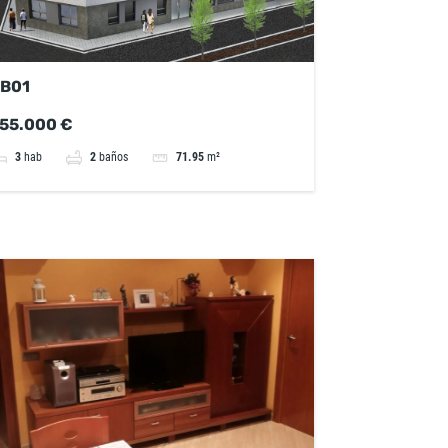
B01
55.000 €
3
hab
2
baños
71.95
m²