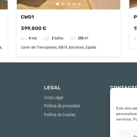
CW01
P
399.800 €
1
4
hab
3
baños
250
m²
a,
Carrer del Trencapinyes, 08818, Barcelona, España
LEGAL
CONTACT
Aviso Legal
93 652 04 22
647 74 88 47
Política de privacidad
Este sitio w
info@winterdre
personalizac
Política de Cookies
Carrer de Mossè
servicios. P
Verdaguer, 96, 
Boi de Llobrega
A