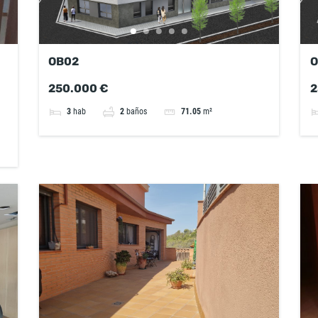
OB02
O
250.000 €
2
3
hab
2
baños
71.05
m²